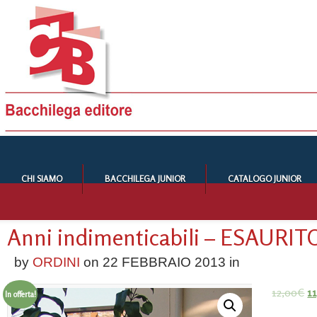
CHI SIAMO
BACCHILEGA JUNIOR
CATALOGO JUNIOR
Anni indimenticabili – ESAURIT
by
ORDINI
on
22 FEBBRAIO 2013
in
12,00
€
1
In offerta!