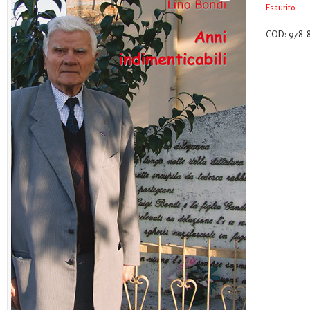
Esaurito
COD:
978-