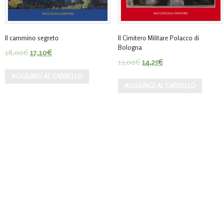
Il cammino segreto
Il Cimitero Militare Polacco di
Bologna
18,00
€
17,10
€
15,00
€
14,25
€
AGGIUNGI AL CARRELLO
AGGIUNGI AL CARRELLO