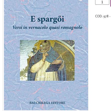
E
spargői
quantità
COD:
978 -