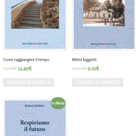
Come raggiungere il tempo
Attimi fuggenti
12,00
€
11,40
€
10,00
€
9,50
€
AGGIUNGI AL CARRELLO
AGGIUNGI AL CARRELLO
In offerta!