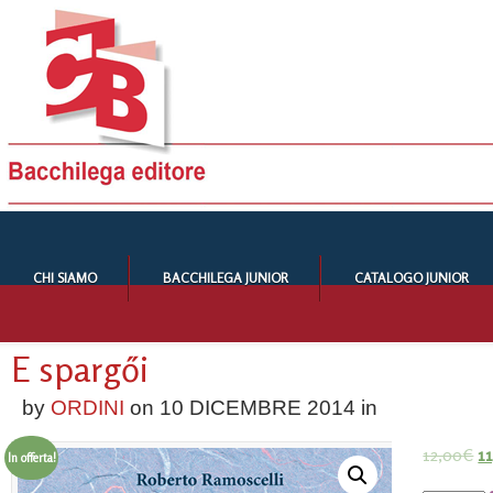
CHI SIAMO
BACCHILEGA JUNIOR
CATALOGO JUNIOR
E spargői
by
ORDINI
on
10 DICEMBRE 2014
in
12,00
€
1
In offerta!